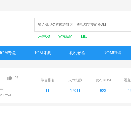
乐蛙OS
官方精简
MIUI
ROM专题
ROM评测
刷机教程
ROM申请
93
综合排名
人气指数
发布ROM
覆盖
OM
11
17041
923
1
17:54