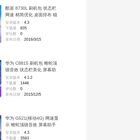
酷派 8730L 刷机包 状态栏
网速 精简优化 桌面排布 稳
定 省电 流畅
安卓版本：
4.3
下载量：
835
评论数：
0
发布日期：
2016/3/15
华为 C8815 刷机包 蝰蛇顶
级音效 状态栏美化 屏幕助
手 高级设置
安卓版本：
4.1.2
下载量：
1446
评论数：
0
发布日期：
2015/12/5
华为 G521(移动4G) 网速显
示 蝰蛇顶级音效 屏幕助手
高级设置 稳定
安卓版本：
4.3
下载量：
3583