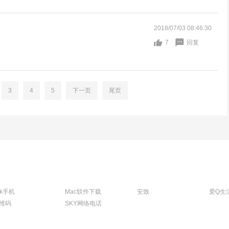
2018/07/03 08:46:30
7
回复
3
4
5
下一页
尾页
tk手机
Mac软件下载
安致
爱Q生
维码
SKY网络电话