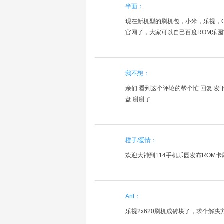
半面：
现在新机型的刷机包，小米，乐视，O
官网了，大家可以自己百度ROM乐
我不想：
亲们 看到这个评论的帮个忙 回复 发
盘 谢谢了
橙子/爱情：
欢迎大神到114手机乐园发布ROM卡
Ant：
乐视2x620刷机成砖块了，求个解