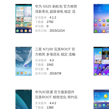
华为 G525 刷机包 官方精简
清新美化 超级省电 稳定 流
畅
安卓版本：
4.1.2
下载量：
2792
评论数：
0
发布日期：
2015/12/14
三星 N7100 完美ROOT 官
方精简 多项优化 稳定 流畅
省电
安卓版本：
4.3
下载量：
1042
评论数：
0
发布日期：
2016/7/9
华为3C联通 官方最新固件
完美ROOT 精简优化 简约实
用 飞一般流畅
安卓版本：
4.4.2
下载量：
1360