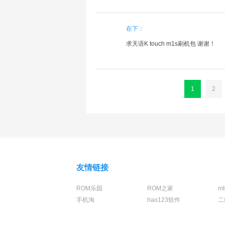
在下：
求天语K touch m1s刷机包 谢谢！
1
2
友情链接
ROM乐园
ROM之家
m
手机淘
hao123软件
二