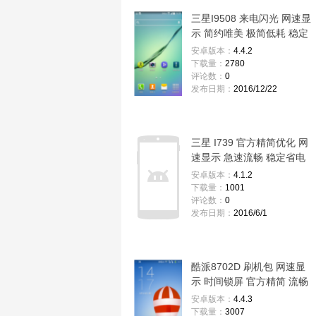
三星I9508 来电闪光 网速显
示 简约唯美 极简低耗 稳定
安卓版本：
4.4.2
下载量：
2780
评论数：
0
发布日期：
2016/12/22
三星 I739 官方精简优化 网
速显示 急速流畅 稳定省电
版
安卓版本：
4.1.2
下载量：
1001
评论数：
0
发布日期：
2016/6/1
酷派8702D 刷机包 网速显
示 时间锁屏 官方精简 流畅
稳定优化版
安卓版本：
4.4.3
下载量：
3007