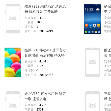
酷派7269 精简稳定 急速流
酷派
畅 待机持久 完美体验
美 
体验
安卓版本：
4.2.1
安卓
下载量：
1655
下载
评论数：
1
评论
发布日期：
2018/4/19
发布
酷派8713移动4G 基于官方
酷派
音效增强 稳定实用 持久待
美 
机
体验
安卓版本：
4.4.4
安卓
下载量：
1706
下载
评论数：
0
评论
发布日期：
2018/4/27
发布
金立V182 官方出厂包 稳定
三星
卡刷 流畅省电
晰流
安卓版本：
4.2.2
安卓
下载量：
2351
下载