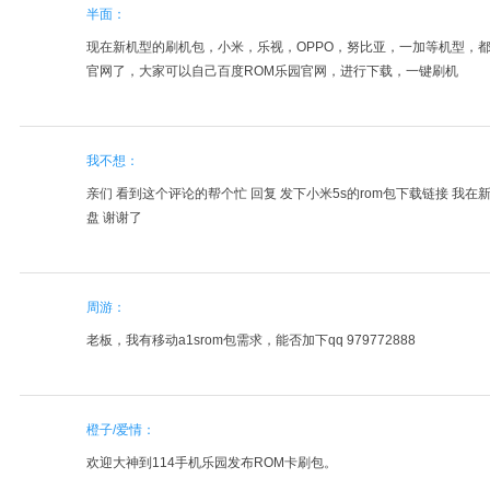
半面：
现在新机型的刷机包，小米，乐视，OPPO，努比亚，一加等机型，都
官网了，大家可以自己百度ROM乐园官网，进行下载，一键刷机
我不想：
亲们 看到这个评论的帮个忙 回复 发下小米5s的rom包下载链接 我在
盘 谢谢了
周游：
老板，我有移动a1srom包需求，能否加下qq 979772888
橙子/爱情：
欢迎大神到114手机乐园发布ROM卡刷包。