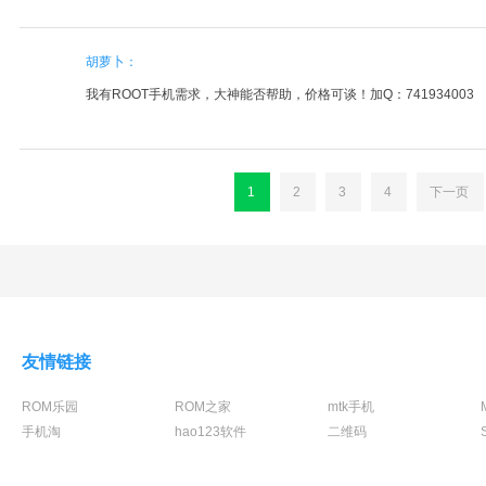
胡萝卜：
我有ROOT手机需求，大神能否帮助，价格可谈！加Q：741934003
1
2
3
4
下一页
友情链接
ROM乐园
ROM之家
mtk手机
手机淘
hao123软件
二维码