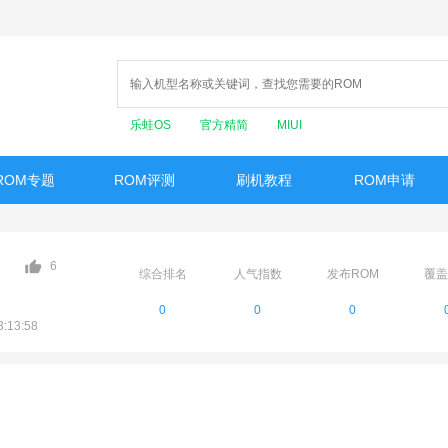
乐蛙OS
官方精简
MIUI
ROM专题
ROM评测
刷机教程
ROM申请
6
综合排名
人气指数
发布ROM
覆盖
0
0
0
13:58