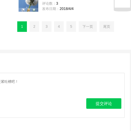
评论数：
3
发布日期：
2018/4/4
1
2
3
4
5
下一页
尾页
提交评论