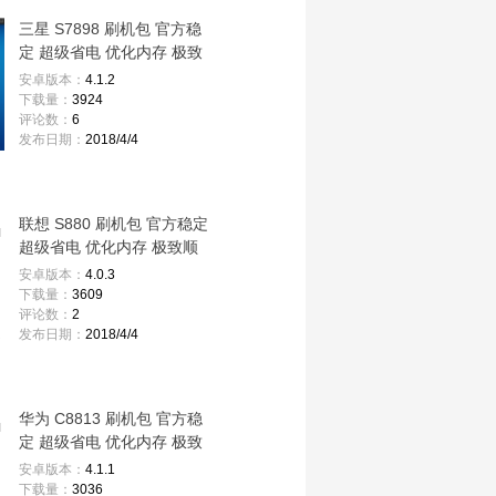
三星 S7898 刷机包 官方稳
定 超级省电 优化内存 极致
顺畅
安卓版本：
4.1.2
下载量：
3924
评论数：
6
发布日期：
2018/4/4
联想 S880 刷机包 官方稳定
超级省电 优化内存 极致顺
畅
安卓版本：
4.0.3
下载量：
3609
评论数：
2
发布日期：
2018/4/4
华为 C8813 刷机包 官方稳
定 超级省电 优化内存 极致
顺畅
安卓版本：
4.1.1
下载量：
3036