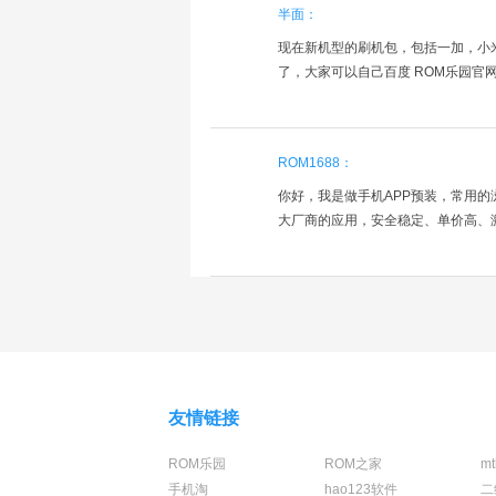
半面：
现在新机型的刷机包，包括一加，小米
了，大家可以自己百度 ROM乐园官
ROM1688：
你好，我是做手机APP预装，常用
大厂商的应用，安全稳定、单价高、激活
友情链接
ROM乐园
ROM之家
m
手机淘
hao123软件
二