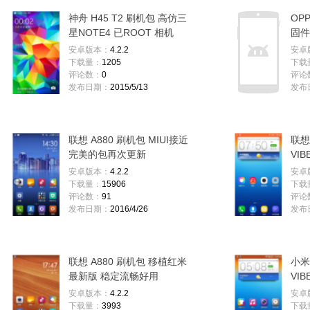
神舟 H45 T2 刷机包 高仿三
OP
星NOTE4 已ROOT 相机
固件
1300万 不黑屏 流畅
安卓版本：
4.2.2
安卓
下载量：
1205
下载
评论数：
0
评论
发布日期：
2015/5/13
发布
联想 A880 刷机包 MIUI接近
联想
完美的包再次更新
VI
安卓版本：
4.2.2
安卓
下载量：
15906
下载
评论数：
91
评论
发布日期：
2016/4/26
发布
联想 A880 刷机包 移植红米
小米
最新版 稳定流畅好用
VI
信号
安卓版本：
4.2.2
安卓
下载量：
3993
下载