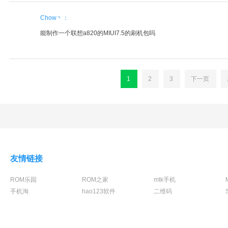
Chow丶：
能制作一个联想a820的MIUI7.5的刷机包吗
1
2
3
下一页
友情链接
ROM乐园
ROM之家
mtk手机
手机淘
hao123软件
二维码