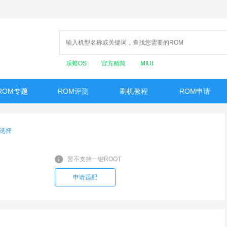
乐蛙OS
官方精简
MIUI
ROM专题
ROM评测
刷机教程
ROM申请
选择
暂不支持一键ROOT
申请适配