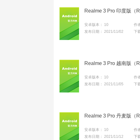
安卓版本：
10
作
发布日期：
2021/11/02
下
安卓版本：
10
作
发布日期：
2021/11/05
下
安卓版本：
10
作
发布日期：
2021/11/12
下