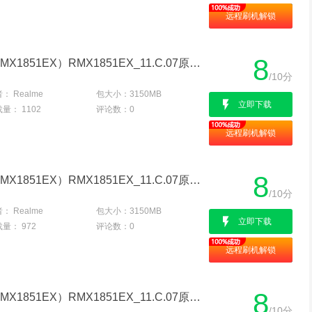
远程刷机解锁
8
Realme 3 Pro 德国版（RMX1851EX）RMX1851EX_11.C.07原版固件-官方卡刷包
/10分
者：
Realme
包大小：
3150MB
立即下载
载量：
1102
评论数：
0
远程刷机解锁
8
Realme 3 Pro 法国版（RMX1851EX）RMX1851EX_11.C.07原版固件-官方卡刷包
/10分
者：
Realme
包大小：
3150MB
立即下载
载量：
972
评论数：
0
远程刷机解锁
8
Realme 3 Pro 希腊版（RMX1851EX）RMX1851EX_11.C.07原版固件-官方卡刷包
/10分