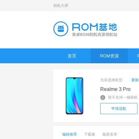
刷机大师
首页
ROM资源
当前选择机型
重新
Realme 3 Pro
暂不支持一键刷机
申请适配
编辑推荐
下载量
最新发布