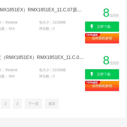
8
Realme 3 Pro 芬兰版（RMX1851EX）RMX1851EX_11.C.07原版固件-官方卡刷包
/10分
者：
Realme
包大小：
3150MB
立即下载
载量：
914
评论数：
0
远程刷机解锁
8
Realme 3 Pro 克罗埃西亚（RMX1851EX）RMX1851EX_11.C.07原版固件-官方卡刷包
/10分
者：
Realme
包大小：
3150MB
立即下载
载量：
904
评论数：
0
远程刷机解锁
2
3
下一页
尾页