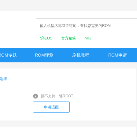
乐蛙OS
官方精简
MIUI
ROM专题
ROM评测
刷机教程
ROM申请
选择
暂不支持一键ROOT
申请适配