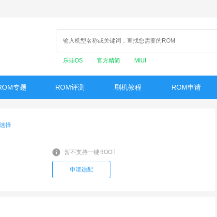
乐蛙OS
官方精简
MIUI
ROM专题
ROM评测
刷机教程
ROM申请
选择
暂不支持一键ROOT
申请适配