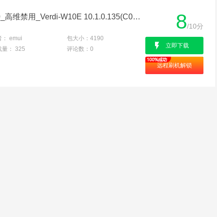
8
华为M6高能版 VRD-W10_高维禁用_Verdi-W10E 10.1.0.135(C00E135R1P2)_Firmware_EMUI10.1.0卡刷固件
/10分
者：
emui
包大小：
4190
立即下载
载量：
325
评论数：
0
远程刷机解锁