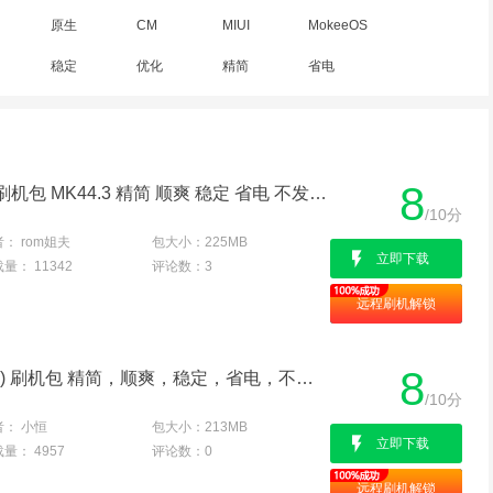
原生
CM
MIUI
MokeeOS
稳定
优化
精简
省电
8
Google Nexus 7 WIFI版 刷机包 MK44.3 精简 顺爽 稳定 省电 不发热...
/10分
者：
rom姐夫
包大小：
225MB
立即下载
载量：
11342
评论数：
3
远程刷机解锁
8
Google Nexus 7 (Wi-Fi版) 刷机包 精简，顺爽，稳定，省电，不发热版
/10分
者：
小恒
包大小：
213MB
立即下载
载量：
4957
评论数：
0
远程刷机解锁