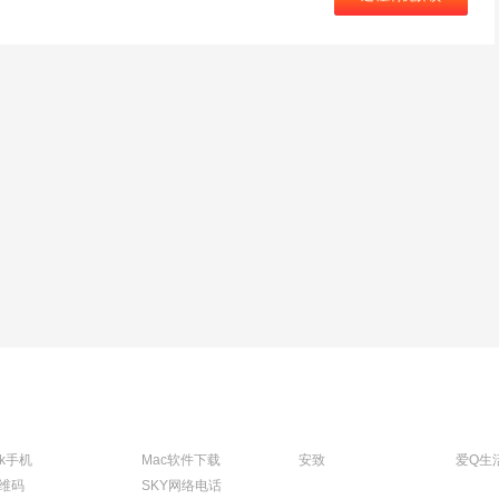
tk手机
Mac软件下载
安致
爱Q生
维码
SKY网络电话