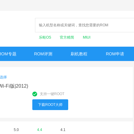
乐蛙OS
官方精简
MIUI
ROM专题
ROM评测
刷机教程
ROM申请
选择
Wi-Fi版|2012)
支持一键ROOT
下载ROOT大师
5.0
4.4
4.1