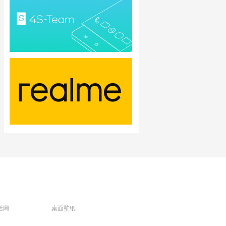
活网
桌面壁纸