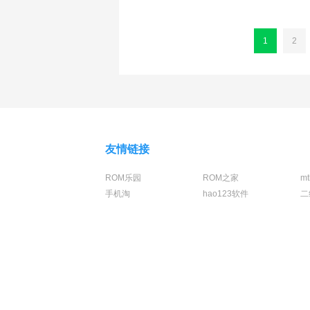
1
2
友情链接
ROM乐园
ROM之家
m
手机淘
hao123软件
二