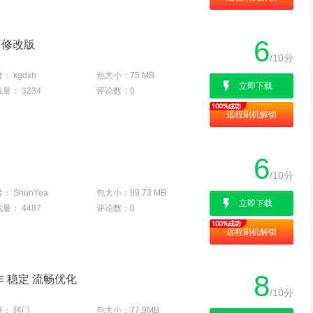
6
简修改版
/10分
者：
kgdxh
包大小：
75 MB
立即下载
载量：
3234
评论数：
0
远程刷机解锁
6
/10分
者：
ShunYea
包大小：
89.73 MB
立即下载
载量：
4487
评论数：
0
远程刷机解锁
8
作 稳定 流畅优化
/10分
者：
阿门
包大小：
77.9MB