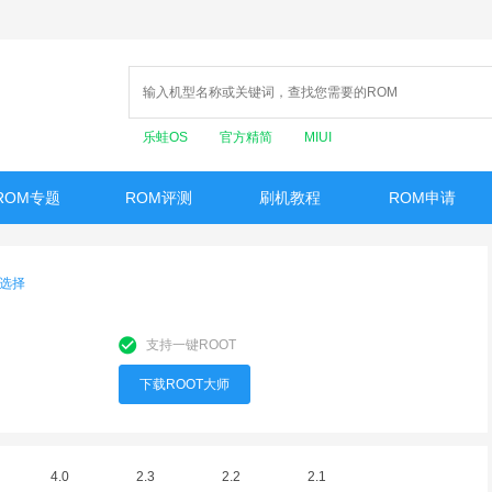
乐蛙OS
官方精简
MIUI
ROM专题
ROM评测
刷机教程
ROM申请
选择
支持一键ROOT
下载ROOT大师
4.0
2.3
2.2
2.1