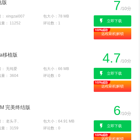
7
电版
/10分
者：
xingzai007
包大小：
78 MB
立即下载
载量：
11252
评论数：
1
远程刷机解锁
4.7
ewa移植版
/10分
者：
无纯爱
包大小：
66 MB
立即下载
载量：
3604
评论数：
0
远程刷机解锁
6
00M 完美终结版
/10分
者：
老头子、
包大小：
64.91 MB
立即下载
载量：
3159
评论数：
0
远程刷机解锁