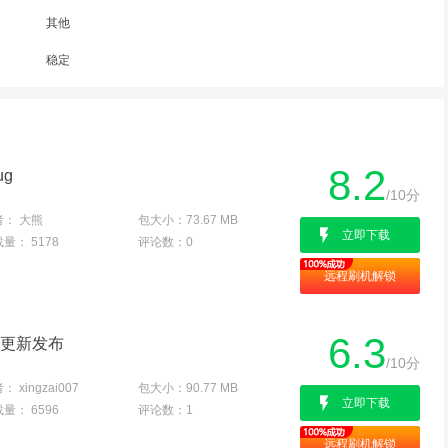
其他
稳定
8.2
ug
/10分
者：
大熊
包大小：
73.67 MB
立即下载
载量：
5178
评论数：
0
远程刷机解锁
6.3
I 更新发布
/10分
者：
xingzai007
包大小：
90.77 MB
立即下载
载量：
6596
评论数：
1
远程刷机解锁