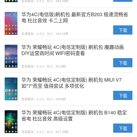
安卓版本：4.4.4
大小：482.3MB
华为4C(电信版)刷机包 最新官方B203 极速流畅省
电 杜比音效 卡二上网
下载
安卓版本：4.4.4
大小：455.2MB
华为 荣耀畅玩 4C(电信定制版) 刷机包 魔趣动画
DIY运营商时间 WIFI密码查看
下载
安卓版本：4.4.4
大小：551MB
华为 荣耀畅玩 4C(电信定制版) 刷机包 MIUI V7
如"7"而至 值得尝试 多项优化
下载
安卓版本：4.4.4
大小：390MB
华为 荣耀畅玩 4C(电信定制版) 刷机包 B140 稳定
省电 杜比音效 高级设置
下载
安卓版本：4.4.4
大小：627.2MB