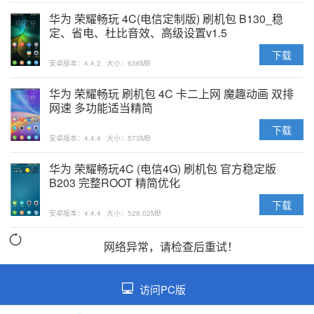
华为 荣耀畅玩 4C(电信定制版) 刷机包 B130_稳
定、省电、杜比音效、高级设置v1.5
下载
安卓版本：4.4.2
大小：636MB
华为 荣耀畅玩 刷机包 4C 卡二上网 魔趣动画 双排
网速 多功能适当精简
下载
安卓版本：4.4.4
大小：573MB
华为 荣耀畅玩4C (电信4G) 刷机包 官方稳定版
B203 完整ROOT 精简优化
下载
安卓版本：4.4.4
大小：529.02MB
网络异常，请检查后重试！
访问PC版