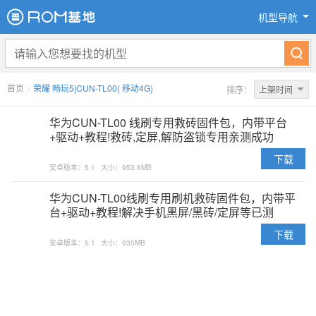
机型导航
首页
>
荣耀 畅玩5|CUN-TL00( 移动4G)
排序：
上架时间
华为CUN-TL00 线刷专用救砖固件包，内带平台
+驱动+教程!救砖,定屏,解防盗锁专用亲测成功
下载
安卓版本：5.1
大小：953.6MB
华为CUN-TL00线刷专用刷机救砖固件包，内带平
台+驱动+教程!解决手机黑屏/黑砖/定屏等已测
下载
安卓版本：5.1
大小：935MB