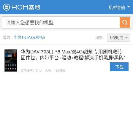
机型导航
首页
>
华为 P8 Max(双4G)
排序：
上架时间
华为DAV-703L( P8 Max/双4G)线刷专用刷机救砖
固件包，内带平台+驱动+教程!解决手机黑屏/黑砖/
定屏等已测
下载
安卓版本：5.1.1
大小：1260MB