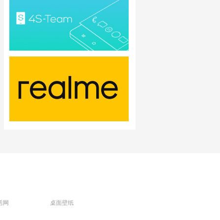
活网
桌面壁纸