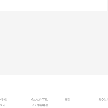
tk手机
Mac软件下载
安致
爱Q生
维码
SKY网络电话