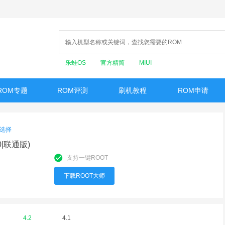
乐蛙OS
官方精简
MIUI
ROM专题
ROM评测
刷机教程
ROM申请
选择
0|联通版)
支持一键ROOT
下载ROOT大师
4.2
4.1