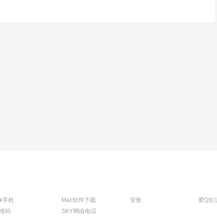
tk手机
Mac软件下载
安致
爱Q生
维码
SKY网络电话