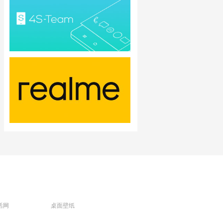
活网
桌面壁纸