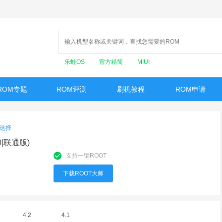
乐蛙OS
官方精简
MIUI
ROM专题
ROM评测
刷机教程
ROM申请
选择
0|联通版)
支持一键ROOT
下载ROOT大师
4.2
4.1