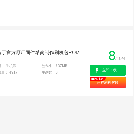
8
通版)基于官方原厂固件精简制作刷机包ROM
/10分
者：
手机派
包大小：
637MB
立即下载
载量：
4917
评论数：
0
远程刷机解锁