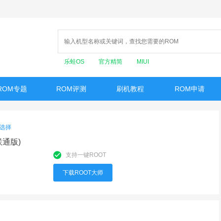
乐蛙OS
官方精简
MIUI
ROM专题
ROM评测
刷机教程
ROM申请
选择
|联通版)
支持一键ROOT
下载ROOT大师