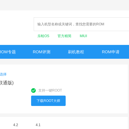
乐蛙OS
官方精简
MIUI
ROM专题
ROM评测
刷机教程
ROM申请
选择
(联通版)
支持一键ROOT
下载ROOT大师
4.2
4.1