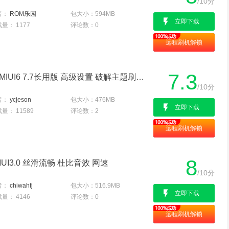
/10分
者：
ROM乐园
包大小：
594MB
立即下载
载量：
1177
评论数：
0
远程刷机解锁
7.3
华为 Ascend P6(联通版) MIUI6 7.7长用版 高级设置 破解主题刷机包
/10分
者：
ycjeson
包大小：
476MB
立即下载
载量：
11589
评论数：
2
远程刷机解锁
8
UI3.0 丝滑流畅 杜比音效 网速
/10分
者：
chiwahfj
包大小：
516.9MB
立即下载
载量：
4146
评论数：
0
远程刷机解锁