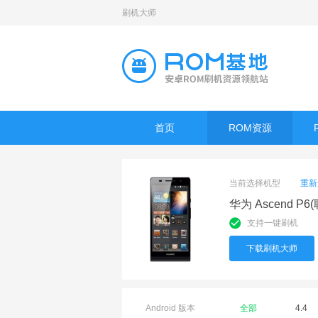
刷机大师
首页
ROM资源
当前选择机型
重新
华为 Ascend P6
支持一键刷机
下载刷机大师
Android 版本
全部
4.4