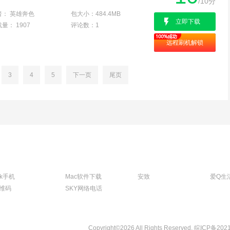
/10分
者：
英雄奔色
包大小：
484.4MB
立即下载
载量：
1907
评论数：
1
远程刷机解锁
3
4
5
下一页
尾页
tk手机
Mac软件下载
安致
爱Q生
维码
SKY网络电话
Copyright©2026 All Rights Reserved.
皖ICP备202