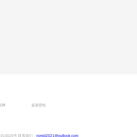
活网
桌面壁纸
1014026号
联系我们：
romjd2021@outlook.com