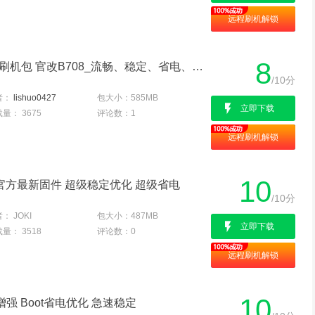
远程刷机解锁
8
华为 Ascend P6(联通版) 刷机包 官改B708_流畅、稳定、省电、高级设置v2.2
/10分
者：
lishuo0427
包大小：
585MB
立即下载
载量：
3675
评论数：
1
远程刷机解锁
10
包 官方最新固件 超级稳定优化 超级省电
/10分
者：
JOKI
包大小：
487MB
立即下载
载量：
3518
评论数：
0
远程刷机解锁
10
i增强 Boot省电优化 急速稳定