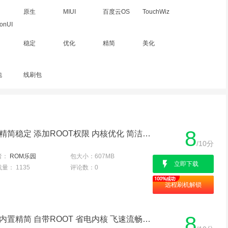
原生
MIUI
百度云OS
TouchWiz
onUI
稳定
优化
精简
美化
包
线刷包
8
华为 Ascend P6(联通版) 精简稳定 添加ROOT权限 内核优化 简洁省电 飞速流畅
/10分
者：
ROM乐园
包大小：
607MB
立即下载
载量：
1135
评论数：
0
远程刷机解锁
8
华为 Ascend P6(联通版) 内置精简 自带ROOT 省电内核 飞速流畅 简洁稳定