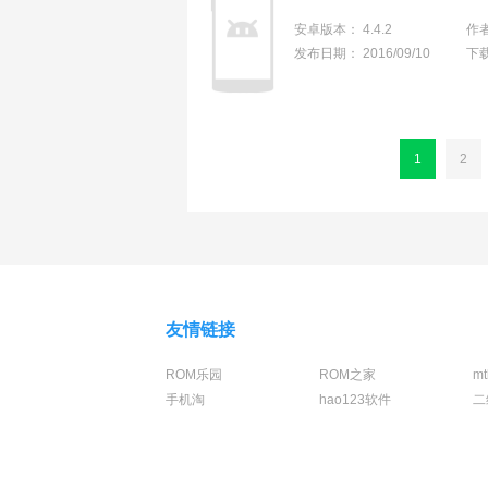
安卓版本：
4.4.2
作
发布日期：
2016/09/10
下
1
2
友情链接
ROM乐园
ROM之家
m
手机淘
hao123软件
二