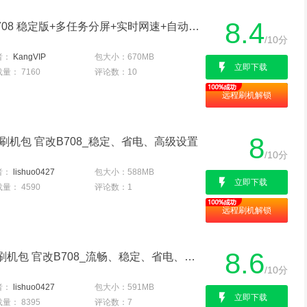
8.4
华为P6 联通版 刷机包 B708 稳定版+多任务分屏+实时网速+自动录音等
/10分
者：
KangVIP
包大小：
670MB
立即下载
载量：
7160
评论数：
10
远程刷机解锁
8
通版) 刷机包 官改B708_稳定、省电、高级设置
/10分
者：
lishuo0427
包大小：
588MB
立即下载
载量：
4590
评论数：
1
远程刷机解锁
8.6
华为 Ascend P6(联通版)刷机包 官改B708_流畅、稳定、省电、全新高级设置v2
/10分
者：
lishuo0427
包大小：
591MB
立即下载
载量：
8395
评论数：
7