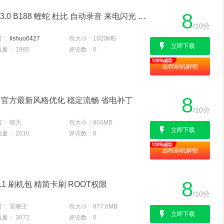
8
荣耀7 双4G 刷机包 EMUI3.0 B188 蝰蛇 杜比 自动录音 来电闪光 护目镜 屏幕助手 精简 稳定 省电
/10分
者：
lishuo0427
包大小：
1020MB
立即下载
载量：
1965
评论数：
0
远程刷机解锁
8
机包 官方最新风格优化 稳定流畅 省电补丁
/10分
者：
晴天
包大小：
904MB
立即下载
载量：
2010
评论数：
0
远程刷机解锁
8
1.1 刷机包 精简卡刷 ROOT权限
/10分
者：
安晓主
包大小：
877.6MB
立即下载
载量：
3072
评论数：
0