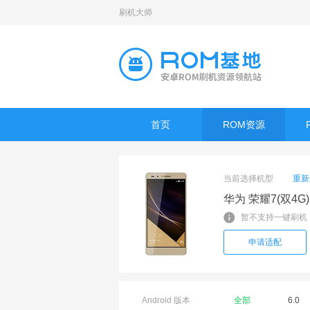
刷机大师
首页
ROM资源
当前选择机型
重新
华为 荣耀7(双4G)
暂不支持一键刷机
申请适配
Android 版本
全部
6.0