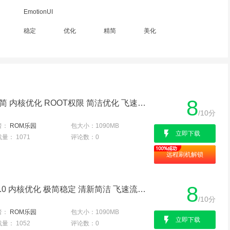
EmotionUI
稳定
优化
精简
美化
8
华为 荣耀7(双4G) 官方精简 内核优化 ROOT权限 简洁优化 飞速流畅
/10分
者：
ROM乐园
包大小：
1090MB
立即下载
载量：
1071
评论数：
0
远程刷机解锁
8
华为 荣耀7(双4G) EMUI4.0 内核优化 极简稳定 清新简洁 飞速流畅 省电实用
/10分
者：
ROM乐园
包大小：
1090MB
立即下载
载量：
1052
评论数：
0