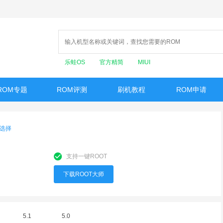
乐蛙OS
官方精简
MIUI
ROM专题
ROM评测
刷机教程
ROM申请
选择
支持一键ROOT
下载ROOT大师
5.1
5.0