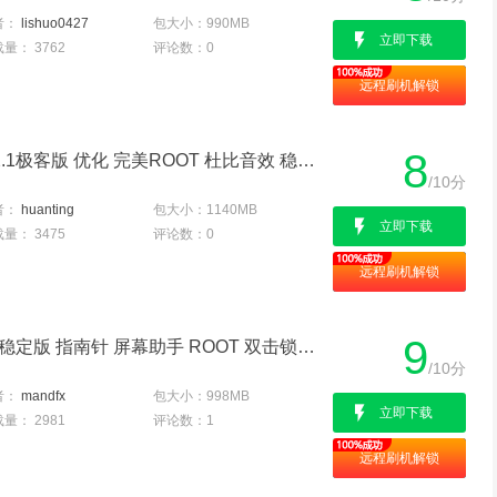
者：
lishuo0427
包大小：
990MB
立即下载
载量：
3762
评论数：
0
远程刷机解锁
8
荣耀7双4G EMUI4.0 6.12.1极客版 优化 完美ROOT 杜比音效 稳定流畅 省电
/10分
者：
huanting
包大小：
1140MB
立即下载
载量：
3475
评论数：
0
远程刷机解锁
9
荣耀7 双4G 刷机包 B188稳定版 指南针 屏幕助手 ROOT 双击锁屏 稳定省电
/10分
者：
mandfx
包大小：
998MB
立即下载
载量：
2981
评论数：
1
远程刷机解锁