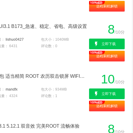
远程刷机解锁
8
UI3.1 B173_急速、稳定、省电、高级设置
/10分
者：
lishuo0427
包大小：
1040MB
立即下载
载量：
6431
评论数：
0
远程刷机解锁
10
华为 荣耀7(双4G版) 刷机包 适当精简 ROOT 农历双击锁屏 WIFI密码查看
/10分
者：
mandfx
包大小：
934MB
立即下载
载量：
4324
评论数：
1
远程刷机解锁
8
.1 5.12.1 双音效 完美ROOT 流畅体验
/10分