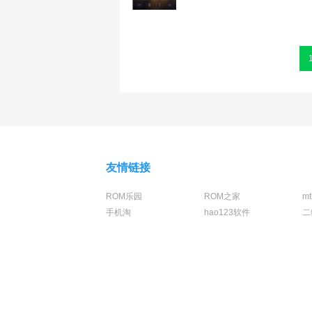
友情链接
ROM乐园
ROM之家
m
手机淘
hao123软件
二