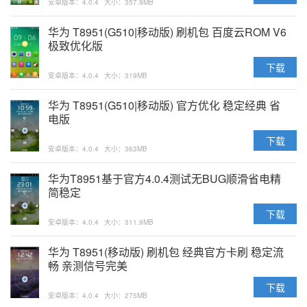
安卓版本：4.0.4
大小：357.9MB
华为 T8951(G510|移动版) 刷机包 百度云ROM V6
极致优化版
下载
安卓版本：4.0.4
大小：319MB
华为 T8951(G510|移动版) 官方优化 稳定经典 省
电版
下载
安卓版本：4.0.4
大小：363MB
华为T8951基于官方4.0.4测试无BUG顺滑省电精
简稳定
下载
安卓版本：4.0.4
大小：311.9MB
华为 T8951(移动版) 刷机包 经典官方卡刷 稳定流
畅 亲测信号完美
下载
安卓版本：4.0.4
大小：275MB