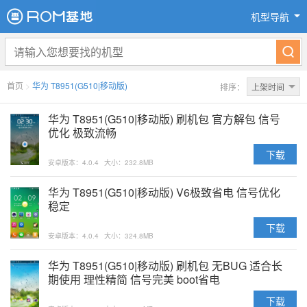
机型导航
首页
>
华为 T8951(G510|移动版)
排序：
上架时间
华为 T8951(G510|移动版) 刷机包 官方解包 信号
优化 极致流畅
下载
安卓版本：4.0.4
大小：232.8MB
华为 T8951(G510|移动版) V6极致省电 信号优化
稳定
下载
安卓版本：4.0.4
大小：324.8MB
华为 T8951(G510|移动版) 刷机包 无BUG 适合长
期使用 理性精简 信号完美 boot省电
下载