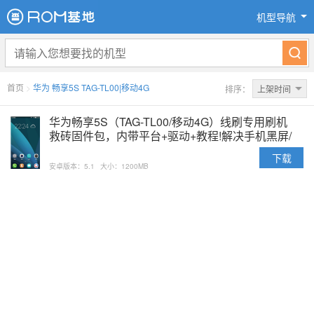
机型导航
首页
>
华为 畅享5S TAG-TL00|移动4G
排序：
上架时间
华为畅享5S（TAG-TL00/移动4G）线刷专用刷机
救砖固件包，内带平台+驱动+教程!解决手机黑屏/
黑砖/定屏等已测
下载
安卓版本：5.1
大小：1200MB