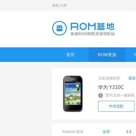
刷机大师
首页
ROM资源
当前选择机型
重新
华为 Y210C
暂不支持一键刷机
申请适配
Android 版本
全部
2.3