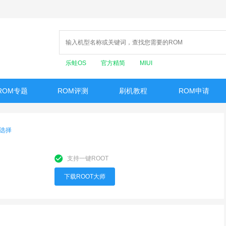
乐蛙OS
官方精简
MIUI
ROM专题
ROM评测
刷机教程
ROM申请
选择
支持一键ROOT
下载ROOT大师