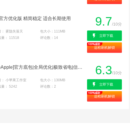
9.7
最新官方优化版 精简稳定 适合长期使用
/10分
者：
雾隐失落天
包大小：
111MB
立即下载
载量：
11518
评论数：
14
远程刷机解锁
6.3
华为 Y210C 刷机包 [LittleApple]官方底包|全局优化|极致省电|信号稳定
/10分
者：
小苹果工作室
包大小：
130MB
立即下载
载量：
5242
评论数：
2
远程刷机解锁