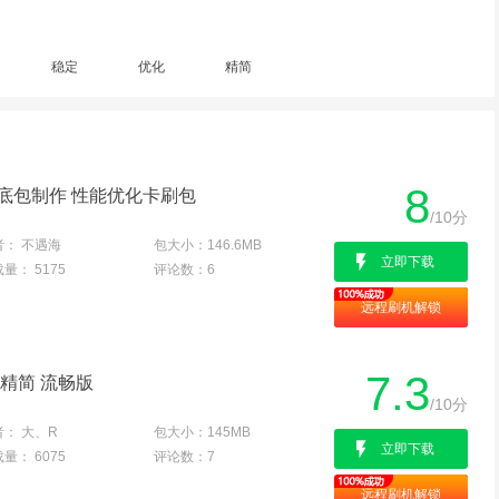
稳定
优化
精简
8
官方底包制作 性能优化卡刷包
/10分
者：
不遇海
包大小：
146.6MB
立即下载
载量：
5175
评论数：
6
远程刷机解锁
7.3
方 精简 流畅版
/10分
者：
大、R
包大小：
145MB
立即下载
载量：
6075
评论数：
7
远程刷机解锁