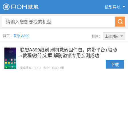
机型导航
首页
>
联想 A399
排序：
上架时间
联想A399线刷 刷机救砖固件包，内带平台+驱动
+教程!救砖,定屏,解防盗锁专用亲测成功
下载
安卓版本：4.4.2
大小：605.4MB