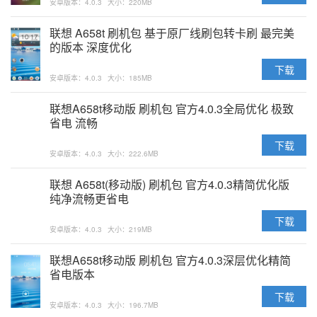
安卓版本：4.0.3
大小：220MB
联想 A658t 刷机包 基于原厂线刷包转卡刷 最完美
的版本 深度优化
下载
安卓版本：4.0.3
大小：185MB
联想A658t移动版 刷机包 官方4.0.3全局优化 极致
省电 流畅
下载
安卓版本：4.0.3
大小：222.6MB
联想 A658t(移动版) 刷机包 官方4.0.3精简优化版
纯净流畅更省电
下载
安卓版本：4.0.3
大小：219MB
联想A658t移动版 刷机包 官方4.0.3深层优化精简
省电版本
下载
安卓版本：4.0.3
大小：196.7MB