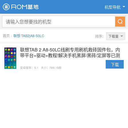
机型导航
首页
>
联想 TAB2|A8-50LC
排序：
下载量
联想TAB 2 A8-50LC线刷专用刷机救砖固件包，内
带平台+驱动+教程!解决手机黑屏/黑砖/定屏等已测
下载
安卓版本：5.1
大小：789.1MB