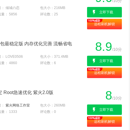
/10分
者：
倾城の恋
包大小：
216MB
立即下载
载量：
5856
评论数：
25
远程刷机解锁
8.9
方底包最稳定版 内存优化完善 流畅省电
/10分
者：
LOVE0506
包大小：
371.4MB
立即下载
载量：
4860
评论数：
6
远程刷机解锁
8
 Root急速优化 紫火2.0版
/10分
者：
紫火网络工作室
包大小：
260MB
立即下载
载量：
1333
评论数：
0
远程刷机解锁