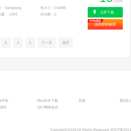
/10分
者：
kangkang
包大小：
248MB
立即下载
载量：
1363
评论数：
0
远程刷机解锁
3
4
5
下一页
尾页
tk手机
Mac软件下载
安致
爱Q生
维码
SKY网络电话
Copyright©2026 All Rights Reserved.
皖ICP备202