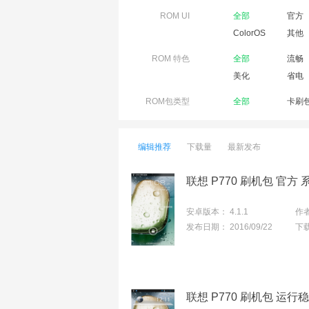
ROM UI
全部
官方
ColorOS
其他
ROM 特色
全部
流畅
美化
省电
ROM包类型
全部
卡刷
编辑推荐
下载量
最新发布
联想 P770 刷机包 官方
安卓版本：
4.1.1
作
发布日期：
2016/09/22
下
联想 P770 刷机包 运