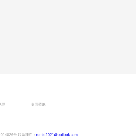
活网
桌面壁纸
1014026号
联系我们：
romjd2021@outlook.com