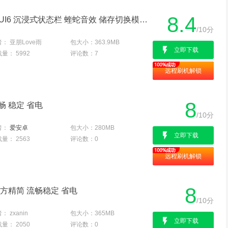
8.4
联想P770 刷机包 全局MIUI6 沉浸式状态栏 蝰蛇音效 储存切换模式 破解主题 色温调节 来电闪光灯 适合长期使用
/10分
者：
亚朋Love雨
包大小：
363.9MB
立即下载
载量：
5992
评论数：
7
远程刷机解锁
8
畅 稳定 省电
/10分
者：
爱安卓
包大小：
280MB
立即下载
载量：
2563
评论数：
0
远程刷机解锁
8
官方精简 流畅稳定 省电
/10分
者：
zxanin
包大小：
365MB
立即下载
载量：
2050
评论数：
0