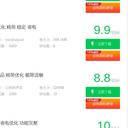
远程刷机解锁
9.9
1优化 精简 稳定 省电
/10分
者：
yangruquan
包大小：
306.1MB
立即下载
载量：
6680
评论数：
9
远程刷机解锁
8.8
精品 精简优化 极限流畅
/10分
者：
心碎的声音
包大小：
320MB
立即下载
载量：
3366
评论数：
15
远程刷机解锁
10
流畅省电优化 功能完整