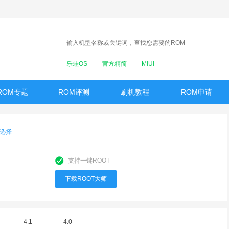
乐蛙OS
官方精简
MIUI
ROM专题
ROM评测
刷机教程
ROM申请
选择
支持一键ROOT
下载ROOT大师
4.1
4.0