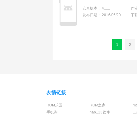
安卓版本：
4.1.1
作
发布日期：
2016/06/20
下
1
2
友情链接
ROM乐园
ROM之家
m
手机淘
hao123软件
二