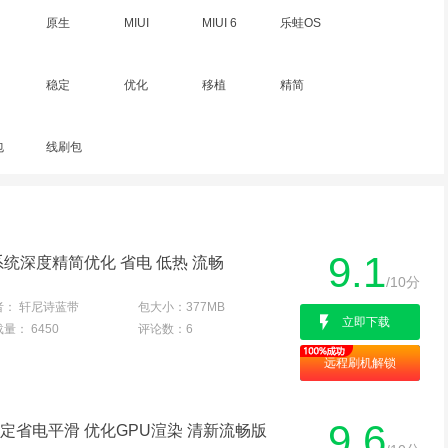
原生
MIUI
MIUI 6
乐蛙OS
稳定
优化
移植
精简
包
线刷包
9.1
 系统深度精简优化 省电 低热 流畅
/10分
者：
轩尼诗蓝带
包大小：
377MB
立即下载
载量：
6450
评论数：
6
远程刷机解锁
9.6
行稳定省电平滑 优化GPU渲染 清新流畅版