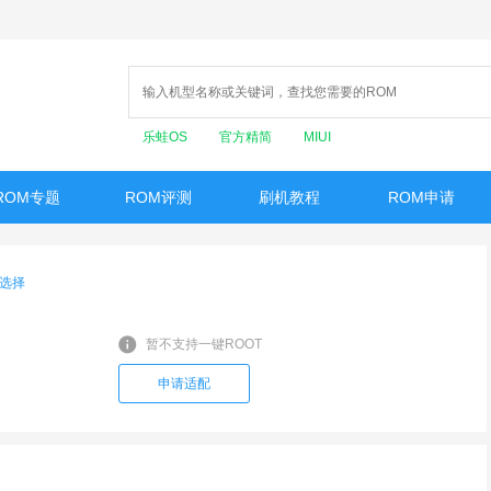
乐蛙OS
官方精简
MIUI
ROM专题
ROM评测
刷机教程
ROM申请
选择
暂不支持一键ROOT
申请适配