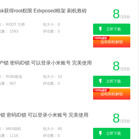
8
sk获得root权限 Edxposed框架 刷机救砖
/10分
者：
ROOT 大师
包大小：
6
立即下载
载量：
1593
评论数：
0
远程刷机解锁
8
解账户锁 密码ID锁 可以登录小米账号 完美使用
/10分
者：
ROM基地
包大小：
10
立即下载
载量：
687
评论数：
0
远程刷机解锁
8
解账户锁 密码ID锁 可以登录小米账号 完美使用
/10分
者：
MIUI搞机
包大小：
66
立即下载
载量：
1116
评论数：
0