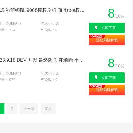
8
红米 K40S(munch) 澎湃OS 秒解锁BL 9008授权刷机 面具root权限 刷国际/欧版 降级出厂
/10分
者：
ROM基地
包大小：
10
立即下载
载量：
714
评论数：
0
远程刷机解锁
8
红米K40S MIUI14 V14.0.23.9.18.DEV 开发 最终版 功能前瞻 个性定制 原汁原味 快如闪电
/10分
者：
ROM基地
包大小：
10
立即下载
载量：
970
评论数：
0
远程刷机解锁
1
2
下一页
尾页