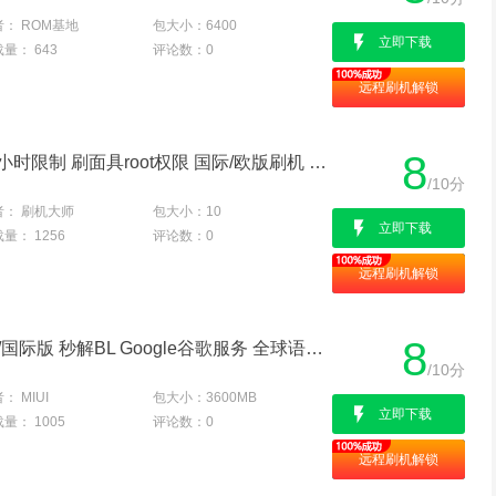
者：
ROM基地
包大小：
6400
立即下载
载量：
643
评论数：
0
远程刷机解锁
8
红米K40S 秒解BL 过168小时限制 刷面具root权限 国际/欧版刷机 救砖降级
/10分
者：
刷机大师
包大小：
10
立即下载
载量：
1256
评论数：
0
远程刷机解锁
8
红米K40S 刷MIUI14欧版/国际版 秒解BL Google谷歌服务 全球语言 干净流畅
/10分
者：
MIUI
包大小：
3600MB
立即下载
载量：
1005
评论数：
0
远程刷机解锁