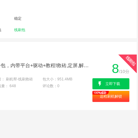
稳定
包
线刷包
8
南俘S5线刷专用救砖固件包，内带平台+驱动+教程!救砖,定屏,解防盗锁专用亲测成功
/10分
者：
刷机帮-线刷救砖
包大小：
951.4MB
立即下载
载量：
648
评论数：
0
远程刷机解锁