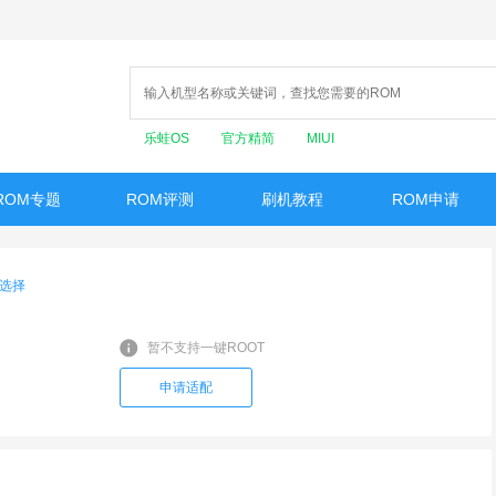
乐蛙OS
官方精简
MIUI
ROM专题
ROM评测
刷机教程
ROM申请
选择
暂不支持一键ROOT
申请适配