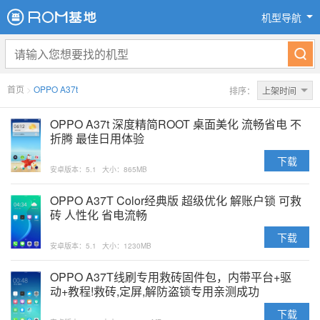
机型导航
首页
>
OPPO A37t
排序：
上架时间
OPPO A37t 深度精简ROOT 桌面美化 流畅省电 不
折腾 最佳日用体验
下载
安卓版本：5.1
大小：865MB
OPPO A37T Color经典版 超级优化 解账户锁 可救
砖 人性化 省电流畅
下载
安卓版本：5.1
大小：1230MB
OPPO A37T线刷专用救砖固件包，内带平台+驱
动+教程!救砖,定屏,解防盗锁专用亲测成功
下载