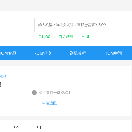
乐蛙OS
官方精简
MIUI
ROM专题
ROM评测
刷机教程
ROM申请
选择
通
暂不支持一键ROOT
申请适配
6.0
5.1