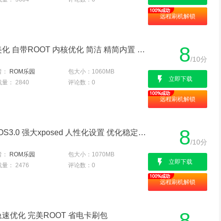
远程刷机解锁
8
OPPO A57 全网通 官方美化 自带ROOT 内核优化 简洁 精简内置 飞速流畅
/10分
者：
ROM乐园
包大小：
1060MB
立即下载
载量：
2840
评论数：
0
远程刷机解锁
8
OPPO A57 全网通 ColorOS3.0 强大xposed 人性化设置 优化稳定多功能增强版
/10分
者：
ROM乐园
包大小：
1070MB
立即下载
载量：
2476
评论数：
0
远程刷机解锁
8
 急速优化 完美ROOT 省电卡刷包