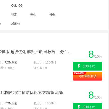
ColorOS
稳定
美化
省电
包
线刷包
8
OPPO A57全网通 Color经典版 超级优化 解账户锁 可救砖 百分百成功
/10分
者：
ROM乐园
包大小：
1256MB
立即下载
载量：
6064
评论数：
0
远程刷机解锁
8
ROOT权限 稳定 简洁优化 官方精简 流畅
/10分
者：
ROM乐园
包大小：
1060MB
立即下载
载量：
5604
评论数：
0