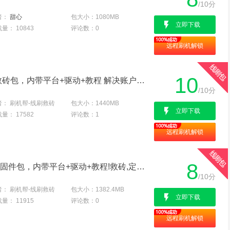
/10分
者：
甜心
包大小：
1080MB
立即下载
载量：
10843
评论数：
0
远程刷机解锁
10
OPPO A57 全网通 线刷救砖包，内带平台+驱动+教程 解决账户锁屏幕锁定屏,黑屏专用亲测成功
/10分
者：
刷机帮-线刷救砖
包大小：
1440MB
立即下载
载量：
17582
评论数：
1
远程刷机解锁
8
OPPO A57t线刷专用救砖固件包，内带平台+驱动+教程!救砖,定屏,解防盗锁专用亲测成功
/10分
者：
刷机帮-线刷救砖
包大小：
1382.4MB
立即下载
载量：
11915
评论数：
0
远程刷机解锁