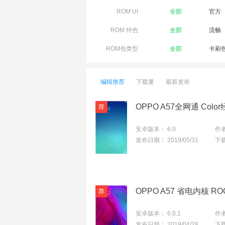
ROM UI
全部
官方
ROM 特色
全部
流畅
ROM包类型
全部
卡刷
编辑推荐
下载量
最新发布
安卓版本：
6.0
作
发布日期：
2019/05/31
下
OPPO A57 省电内核 
安卓版本：
6.0.1
作
发布日期：
2019/04/28
下