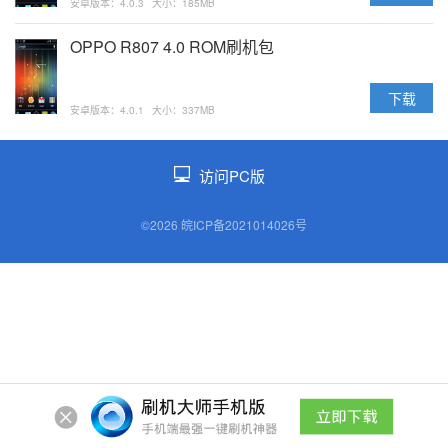
安卓版本：4.0.3
大小：185MB
OPPO R807 4.0 ROM刷机包
下载
安卓版本：4.0.1
大小：337MB
访问PC版
©2026 皖ICP备2021014026号