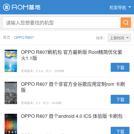
机型导航
首页
>
OPPO R807
排序：
上架时间
OPPO R807刷机包 官方最新版 Root精简优化紫
火1.1版
下载
安卓版本：2.3.6
大小：255MB
OPPO R807 首个非官方全谷歌应用定制rom 卡刷
版
下载
安卓版本：2.3
大小：243MB
OPPO R807 首个android 4.0 ICS 体验版 卡刷包
下载