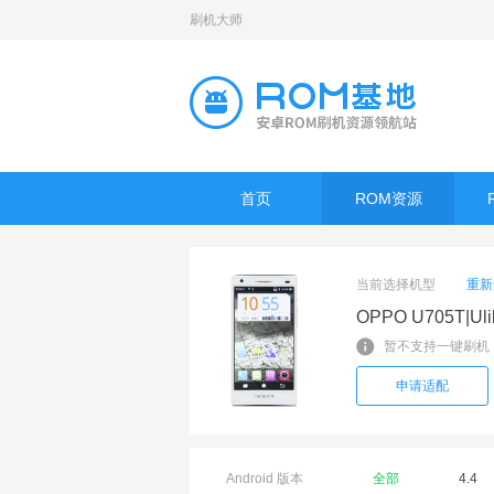
刷机大师
首页
ROM资源
当前选择机型
重新
OPPO U705T|Uli
暂不支持一键刷机
申请适配
Android 版本
全部
4.4