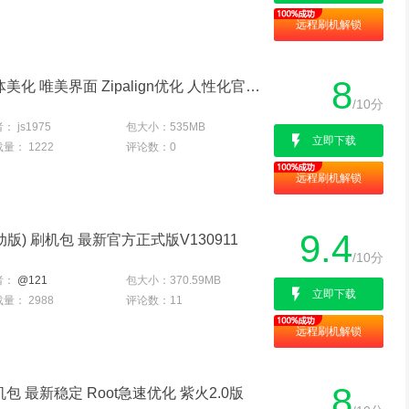
远程刷机解锁
8
OPPO Ulike2 U705T 整体美化 唯美界面 Zipalign优化 人性化官方卡刷版刷机包
/10分
者：
js1975
包大小：
535MB
立即下载
载量：
1222
评论数：
0
远程刷机解锁
9.4
2|移动版) 刷机包 最新官方正式版V130911
/10分
者：
@121
包大小：
370.59MB
立即下载
载量：
2988
评论数：
11
远程刷机解锁
8
刷机包 最新稳定 Root急速优化 紫火2.0版