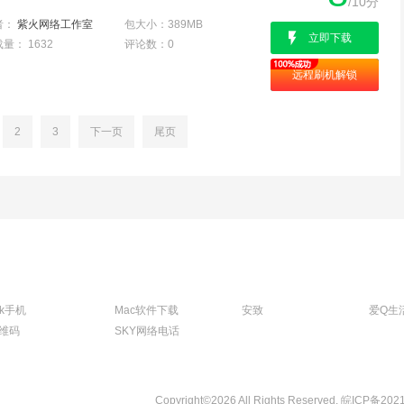
/10分
者：
紫火网络工作室
包大小：
389MB
立即下载
载量：
1632
评论数：
0
远程刷机解锁
2
3
下一页
尾页
tk手机
Mac软件下载
安致
爱Q生
维码
SKY网络电话
Copyright©2026 All Rights Reserved.
皖ICP备202