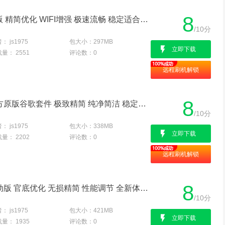
8
OPPO U705TROM卡刷版 精简优化 WIFI增强 极速流畅 稳定适合长期使用 刷机包
/10分
者：
js1975
包大小：
297MB
立即下载
载量：
2551
评论数：
0
远程刷机解锁
8
OPPO Ulike2 U705T 官方原版谷歌套件 极致精简 纯净简洁 稳定省电
/10分
者：
js1975
包大小：
338MB
立即下载
载量：
2202
评论数：
0
远程刷机解锁
8
OPPO U705T Ulike2 移动版 官底优化 无损精简 性能调节 全新体验卡刷版
/10分
者：
js1975
包大小：
421MB
立即下载
载量：
1935
评论数：
0