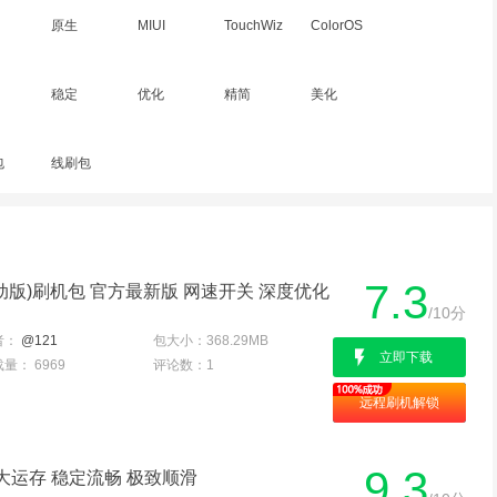
原生
MIUI
TouchWiz
ColorOS
稳定
优化
精简
美化
包
线刷包
7.3
e2|移动版)刷机包 官方最新版 网速开关 深度优化
/10分
者：
@121
包大小：
368.29MB
立即下载
载量：
6969
评论数：
1
远程刷机解锁
9.3
品 大运存 稳定流畅 极致顺滑