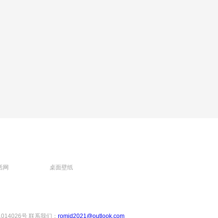
活网
桌面壁纸
1014026号
联系我们：
romjd2021@outlook.com