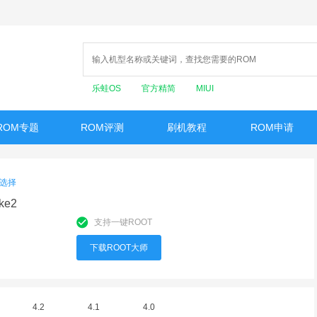
乐蛙OS
官方精简
MIUI
ROM专题
ROM评测
刷机教程
ROM申请
选择
ke2
支持一键ROOT
下载ROOT大师
4.2
4.1
4.0