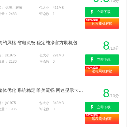
/10分
者：
远离小破孩
包大小：
411MB
立即下载
载量：
2483
评论数：
1
远程刷机解锁
8
细微 简约风格 省电流畅 稳定纯净官方刷机包
/10分
者：
js1975
包大小：
291MB
立即下载
载量：
2130
评论数：
0
远程刷机解锁
8
OPPO U705T 清新主题 整体优化 系统稳定 唯美流畅 网速显示卡刷版
/10分
者：
js1975
包大小：
343MB
立即下载
载量：
1935
评论数：
0
远程刷机解锁