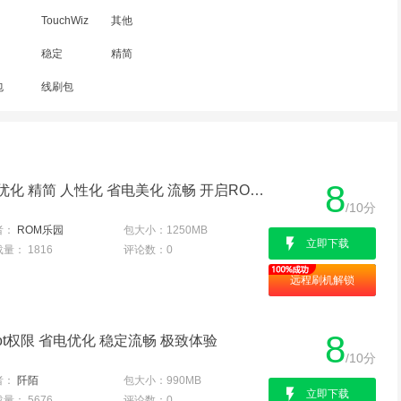
TouchWiz
其他
稳定
精简
包
线刷包
8
三星A5000 官方6.0 超级优化 精简 人性化 省电美化 流畅 开启ROOT
/10分
者：
ROM乐园
包大小：
1250MB
立即下载
载量：
1816
评论数：
0
远程刷机解锁
8
oot权限 省电优化 稳定流畅 极致体验
/10分
者：
阡陌
包大小：
990MB
立即下载
载量：
5676
评论数：
0