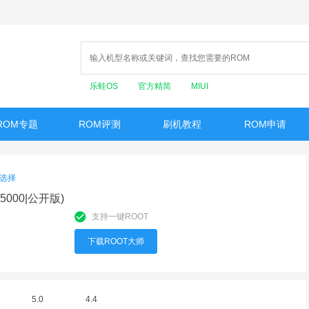
乐蛙OS
官方精简
MIUI
ROM专题
ROM评测
刷机教程
ROM申请
选择
A5000|公开版)
支持一键ROOT
下载ROOT大师
5.0
4.4