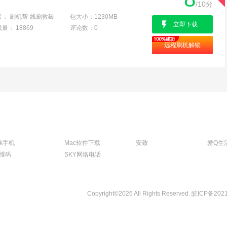
/10分
者：
刷机帮-线刷救砖
包大小：
1230MB
立即下载
载量：
18869
评论数：
0
远程刷机解锁
tk手机
Mac软件下载
安致
爱Q生
维码
SKY网络电话
Copyright©2026 All Rights Reserved.
皖ICP备202