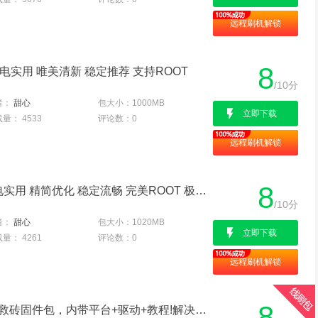
远程刷机解锁
8
省电实用 唯美清新 稳定推荐 支持ROOT
/10分
者：
甜心
包大小：
1000MB
立即下载
载量：
4533
评论数：
0
远程刷机解锁
8
三星A5000 官方精品 省电实用 精简优化 稳定流畅 完美ROOT 极力推荐
/10分
者：
甜心
包大小：
1020MB
立即下载
载量：
4261
评论数：
0
远程刷机解锁
8
三星A5000线刷专用刷机救砖固件包，内带平台+驱动+教程!解决手机黑屏/黑砖/定屏等已测