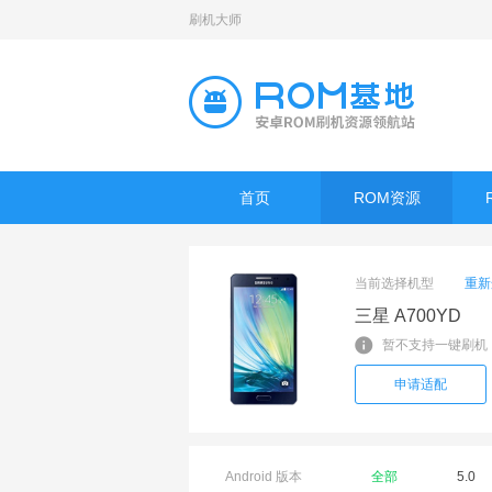
刷机大师
首页
ROM资源
当前选择机型
重新
三星 A700YD
暂不支持一键刷机
申请适配
Android 版本
全部
5.0