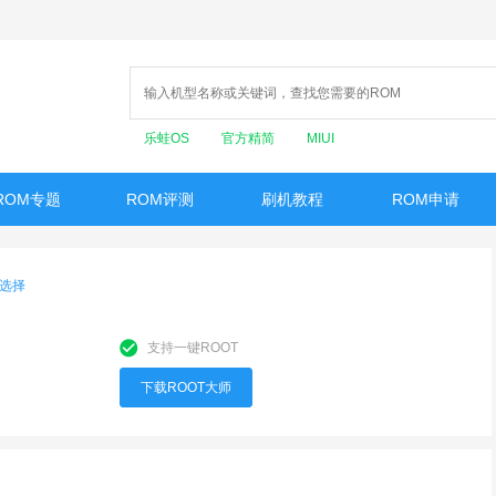
乐蛙OS
官方精简
MIUI
ROM专题
ROM评测
刷机教程
ROM申请
选择
支持一键ROOT
下载ROOT大师