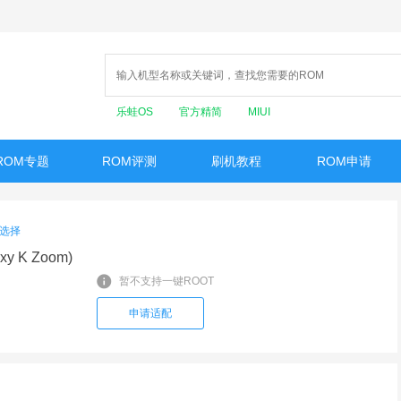
乐蛙OS
官方精简
MIUI
ROM专题
ROM评测
刷机教程
ROM申请
选择
xy K Zoom)
暂不支持一键ROOT
申请适配