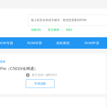
乐蛙OS
官方精简
MIUI
ROM专题
ROM评测
刷机教程
ROM申请
选择
 Pro（C5010/全网通）
暂不支持一键ROOT
申请适配