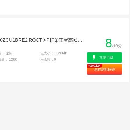
8
三星C5Pro 7.0 root C5010ZCU1BRE2 ROOT XP框架王者高帧指纹支付各种自定义版
/10分
者：
傲陈
包大小：
1120MB
立即下载
载量：
1286
评论数：
0
远程刷机解锁