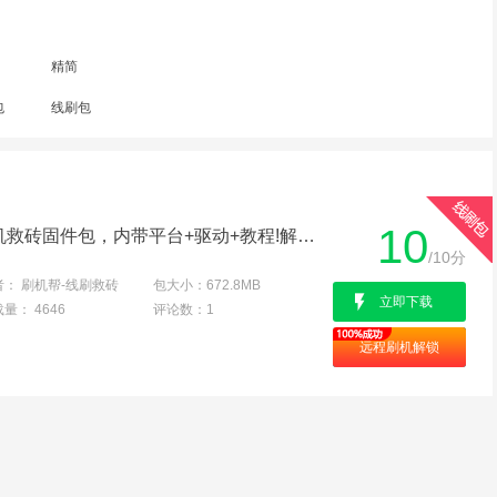
精简
包
线刷包
10
三星G3508J线刷专用刷机救砖固件包，内带平台+驱动+教程!解决手机黑屏/黑砖/定屏等已测
/10分
者：
刷机帮-线刷救砖
包大小：
672.8MB
立即下载
载量：
4646
评论数：
1
远程刷机解锁