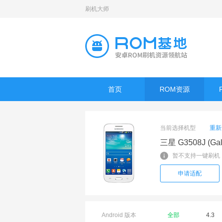
刷机大师
首页
ROM资源
当前选择机型
重新
三星 G3508J (Gala
暂不支持一键刷机
申请适配
Android 版本
全部
4.3