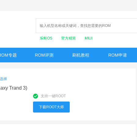
乐蛙OS
官方精简
MIUI
ROM专题
ROM评测
刷机教程
ROM申请
选择
xy Trand 3)
支持一键ROOT
下载ROOT大师