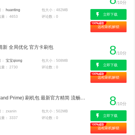
/10分
者：
huanting
包大小：
482MB
立即下载
载量：
4653
评论数：
0
远程刷机解锁
8
简清新 全局优化 官方卡刷包
/10分
者：
宝宝qiong
包大小：
508MB
立即下载
载量：
2730
评论数：
0
远程刷机解锁
8
三星 G5306W (Galaxy Grand Prime) 刷机包 最新官方精简 流畅稳定 省电
/10分
者：
zxanin
包大小：
502MB
立即下载
载量：
3337
评论数：
0
远程刷机解锁