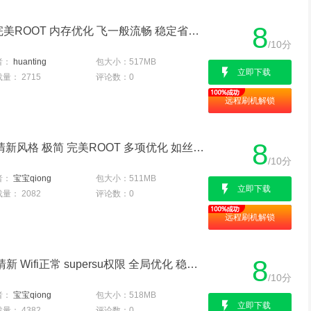
8
三星G5306W 官方最新 完美ROOT 内存优化 飞一般流畅 稳定省电版
/10分
者：
huanting
包大小：
517MB
立即下载
载量：
2715
评论数：
0
远程刷机解锁
8
三星 (G5306W/联通4G) 清新风格 极简 完美ROOT 多项优化 如丝般顺滑
/10分
者：
宝宝qiong
包大小：
511MB
立即下载
载量：
2082
评论数：
0
远程刷机解锁
8
三星 G5306W 官方 极简清新 Wifi正常 supersu权限 全局优化 稳定卡刷包
/10分
者：
宝宝qiong
包大小：
518MB
立即下载
载量：
4382
评论数：
0