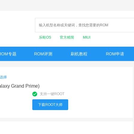
乐蛙OS
官方精简
MIUI
ROM专题
ROM评测
刷机教程
ROM申请
选择
axy Grand Prime)
支持一键ROOT
下载ROOT大师