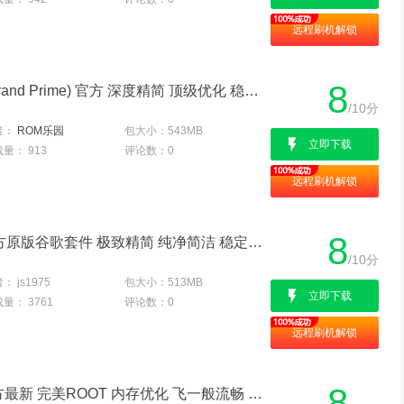
远程刷机解锁
8
三星 G5306W (Galaxy Grand Prime) 官方 深度精简 顶级优化 稳定至极 ROOT权限 鼎力推荐
/10分
者：
ROM乐园
包大小：
543MB
立即下载
载量：
913
评论数：
0
远程刷机解锁
8
三星Galaxy G5306W 官方原版谷歌套件 极致精简 纯净简洁 稳定省电
/10分
者：
js1975
包大小：
513MB
立即下载
载量：
3761
评论数：
0
远程刷机解锁
8
三星G5306W 刷机包 官方最新 完美ROOT 内存优化 飞一般流畅 稳定省电版