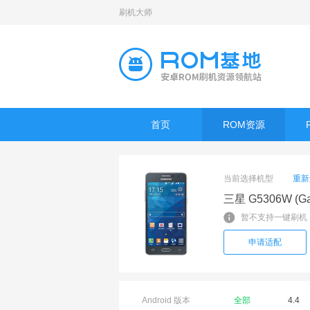
刷机大师
首页
ROM资源
当前选择机型
重新
三星 G5306W (Gal
暂不支持一键刷机
申请适配
Android 版本
全部
4.4