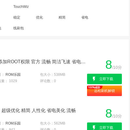
TouchWiz
稳定
优化
精简
省电
包
线刷包
8
三星 G5306W 精简稳定 添加ROOT权限 官方 流畅 简洁飞速 省电内核
/10分
者：
ROM乐园
包大小：
538MB
立即下载
载量：
1029
评论数：
0
远程刷机解锁
8
版 超级优化 精简 人性化 省电美化 流畅
/10分
者：
ROM乐园
包大小：
562MB
立即下载
载量：
942
评论数：
0