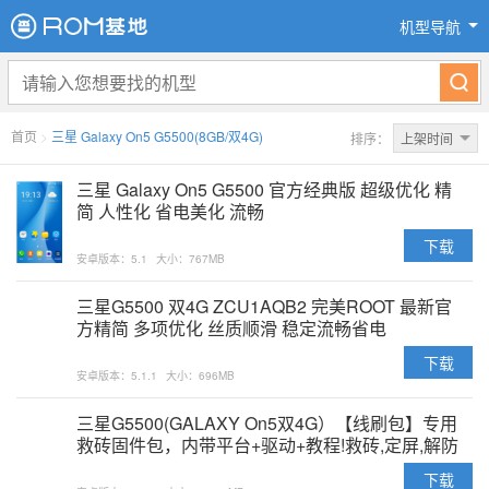
机型导航
首页
>
三星 Galaxy On5 G5500(8GB/双4G)
排序：
上架时间
三星 Galaxy On5 G5500 官方经典版 超级优化 精
简 人性化 省电美化 流畅
下载
安卓版本：5.1
大小：767MB
三星G5500 双4G ZCU1AQB2 完美ROOT 最新官
方精简 多项优化 丝质顺滑 稳定流畅省电
下载
安卓版本：5.1.1
大小：696MB
三星G5500(GALAXY On5双4G）【线刷包】专用
救砖固件包，内带平台+驱动+教程!救砖,定屏,解防
盗锁专用亲测ok
下载