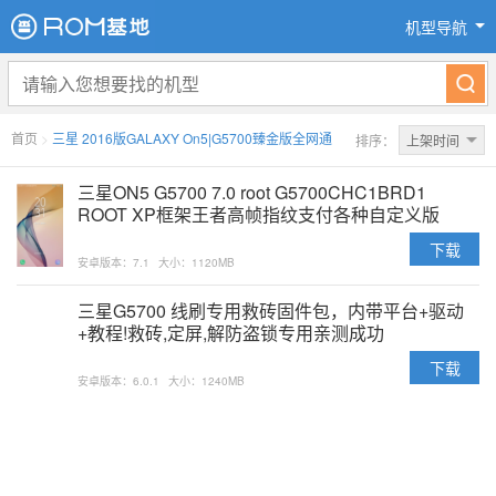
机型导航
首页
>
三星 2016版GALAXY On5|G5700臻金版全网通
排序：
上架时间
三星ON5 G5700 7.0 root G5700CHC1BRD1
ROOT XP框架王者高帧指纹支付各种自定义版
下载
安卓版本：7.1
大小：1120MB
三星G5700 线刷专用救砖固件包，内带平台+驱动
+教程!救砖,定屏,解防盗锁专用亲测成功
下载
安卓版本：6.0.1
大小：1240MB