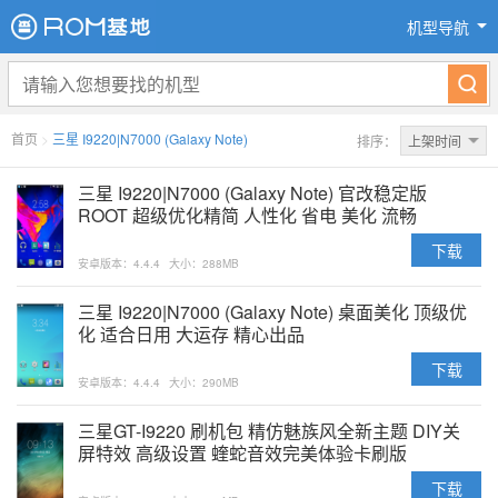
机型导航
首页
>
三星 I9220|N7000 (Galaxy Note)
排序：
上架时间
三星 I9220|N7000 (Galaxy Note) 官改稳定版
ROOT 超级优化精简 人性化 省电 美化 流畅
下载
安卓版本：4.4.4
大小：288MB
三星 I9220|N7000 (Galaxy Note) 桌面美化 顶级优
化 适合日用 大运存 精心出品
下载
安卓版本：4.4.4
大小：290MB
三星GT-I9220 刷机包 精仿魅族风全新主题 DIY关
屏特效 高级设置 蝰蛇音效完美体验卡刷版
下载