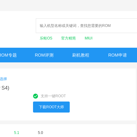
乐蛙OS
官方精简
MIUI
ROM专题
ROM评测
刷机教程
ROM申请
选择
 S4)
支持一键ROOT
下载ROOT大师
5.1
5.0