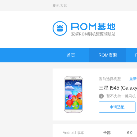
刷机大师
首页
ROM资源
当前选择机型
重新
三星 I545 (Galaxy
暂不支持一键刷机
申请适配
Android 版本
全部
6.0