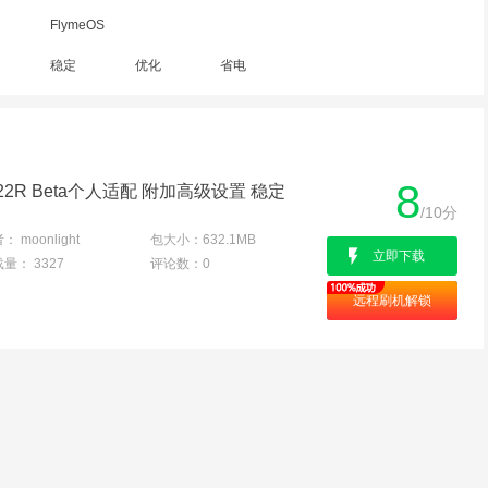
FlymeOS
稳定
优化
省电
8
1.8.22R Beta个人适配 附加高级设置 稳定
/10分
者：
moonlight
包大小：
632.1MB
立即下载
载量：
3327
评论数：
0
远程刷机解锁