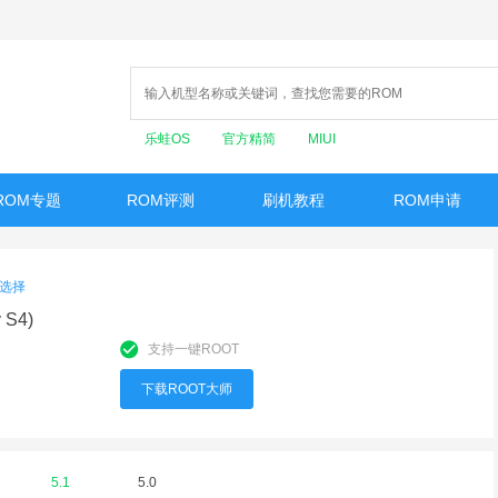
乐蛙OS
官方精简
MIUI
ROM专题
ROM评测
刷机教程
ROM申请
选择
 S4)
支持一键ROOT
下载ROOT大师
5.1
5.0