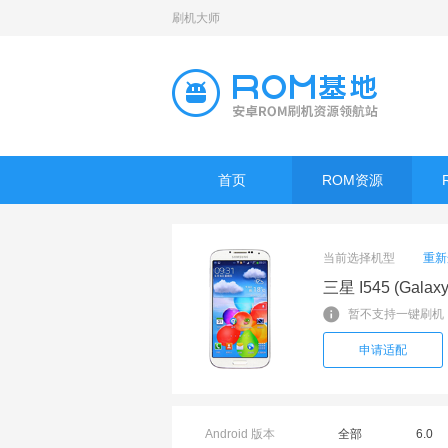
刷机大师
首页
ROM资源
当前选择机型
重新
三星 I545 (Galaxy
暂不支持一键刷机
申请适配
Android 版本
全部
6.0