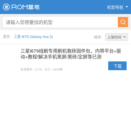
机型导航
首页
>
三星 I679 (Galaxy Ace 3)
排序：
上架时间
三星I679线刷专用刷机救砖固件包，内带平台+驱
动+教程!解决手机黑屏/黑砖/定屏等已测
下载
安卓版本：2.3.6
大小：620MB