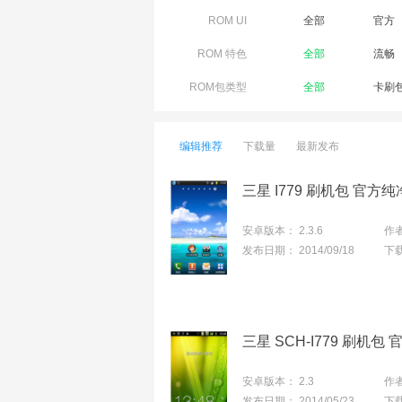
ROM UI
全部
官方
ROM 特色
全部
流畅
ROM包类型
全部
卡刷
编辑推荐
下载量
最新发布
三星 I779 刷机包 官
安卓版本：
2.3.6
作
发布日期：
2014/09/18
下
安卓版本：
2.3
作
发布日期：
2014/05/23
下