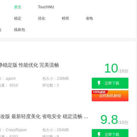
原生
TouchWiz
稳定
优化
精简
省电
包
线刷包
10
方纯净稳定版 性能优化 完美流畅
/10分
者：
agent
包大小：
238MB
立即下载
载量：
6910
评论数：
3
远程刷机解锁
9.8
三星 SCH-I779 刷机包 官改版 最新轻度美化 省电安全 稳定流畅 极限优化
/10分
者：
CrazyRipper
包大小：
294MB
立即下载
载量：
6203
评论数：
9