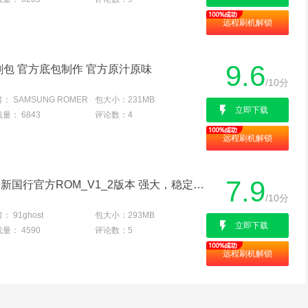
远程刷机解锁
9.6
卡刷包 官方底包制作 官方原汁原味
/10分
者：
SAMSUNG ROMER
包大小：
231MB
立即下载
载量：
6843
评论数：
4
远程刷机解锁
7.9
三星 SCH-I779 刷机包 最新国行官方ROM_V1_2版本 强大，稳定，省电
/10分
者：
91ghost
包大小：
293MB
立即下载
载量：
4590
评论数：
5
远程刷机解锁