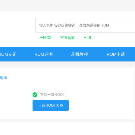
乐蛙OS
官方精简
MIUI
ROM专题
ROM评测
刷机教程
ROM申请
选择
支持一键ROOT
下载ROOT大师