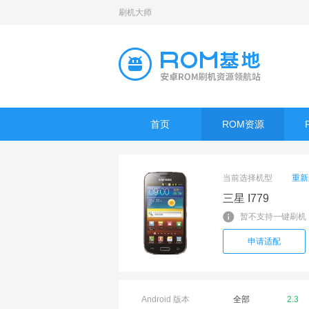
刷机大师
首页
ROM资源
当前选择机型
重新
三星 I779
暂不支持一键刷机
申请适配
Android 版本
全部
2.3