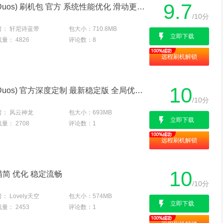
9.7
三星 I829 (Galaxy Style Duos) 刷机包 官方 系统性能优化 滑动更流畅
/10分
者：
轩尼诗蓝带
包大小：
710.8MB
立即下载
载量：
4826
评论数：
8
远程刷机解锁
10
三星 I829 (Galaxy Style Duos) 官方深度定制 最新稳定版 全局优化 流畅省电
/10分
者：
风云神龙
包大小：
693MB
立即下载
载量：
2708
评论数：
1
远程刷机解锁
10
精简 优化 稳定流畅
/10分
者：
Lovely天空
包大小：
574MB
立即下载
载量：
2453
评论数：
1