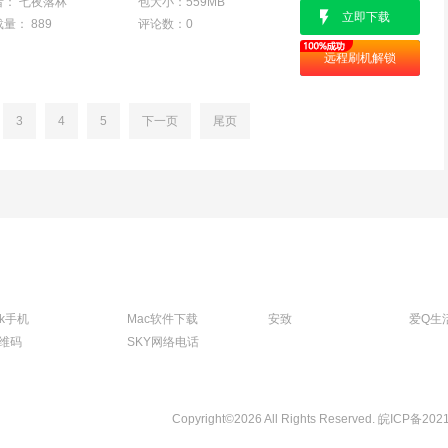
者：
七夜落林
包大小：
559MB
立即下载
载量：
889
评论数：
0
远程刷机解锁
3
4
5
下一页
尾页
tk手机
Mac软件下载
安致
爱Q生
维码
SKY网络电话
Copyright©2026 All Rights Reserved.
皖ICP备202