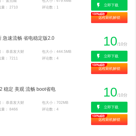
者：
蓝点颏
包大小：
679.4MB
立即下载
载量：
2710
评论数：
1
远程刷机解锁
10
新 急速流畅 省电稳定版2.0
/10分
者：
恭喜发大财
包大小：
444.5MB
立即下载
载量：
7211
评论数：
4
远程刷机解锁
10
.2 稳定 美观 流畅 boot省电
/10分
者：
恭喜发大财
包大小：
702MB
立即下载
载量：
8466
评论数：
4
远程刷机解锁