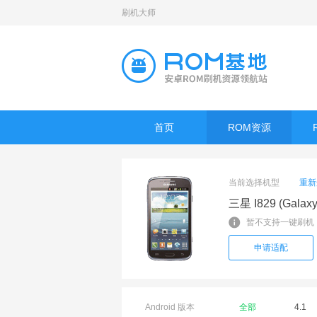
刷机大师
首页
ROM资源
当前选择机型
重新
三星 I829 (Galaxy
暂不支持一键刷机
申请适配
Android 版本
全部
4.1