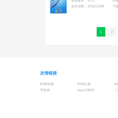
安卓版本：
4.1.2
作
发布日期：
2016/12/09
下
1
2
友情链接
ROM乐园
ROM之家
m
手机淘
hao123软件
二