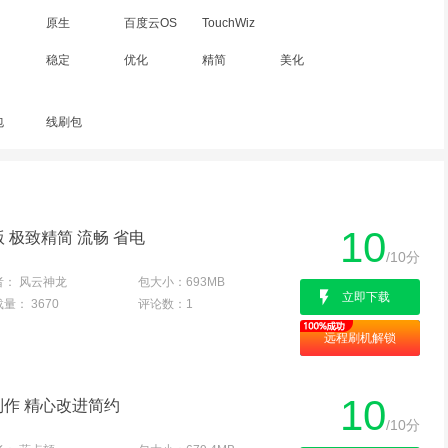
原生
百度云OS
TouchWiz
稳定
优化
精简
美化
包
线刷包
10
版 极致精简 流畅 省电
/10分
者：
风云神龙
包大小：
693MB
立即下载
载量：
3670
评论数：
1
远程刷机解锁
10
2 制作 精心改进简约
/10分