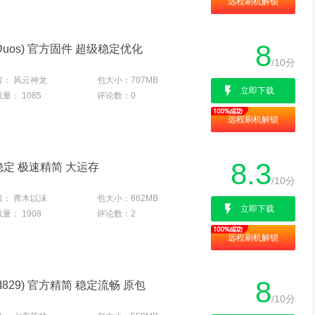
远程刷机解锁
8
yle Duos) 官方固件 超级稳定优化
/10分
者：
风云神龙
包大小：
707MB
立即下载
载量：
1085
评论数：
0
远程刷机解锁
8.3
滑稳定 极速精简 大运存
/10分
者：
靑木以沫
包大小：
662MB
立即下载
载量：
1908
评论数：
2
远程刷机解锁
8
os (I829) 官方精简 稳定流畅 原包
/10分