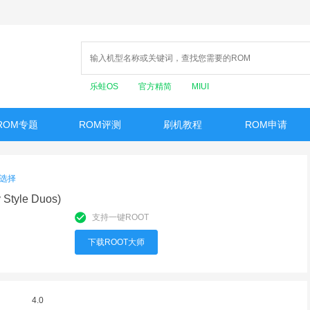
乐蛙OS
官方精简
MIUI
ROM专题
ROM评测
刷机教程
ROM申请
选择
 Style Duos)
支持一键ROOT
下载ROOT大师
4.0