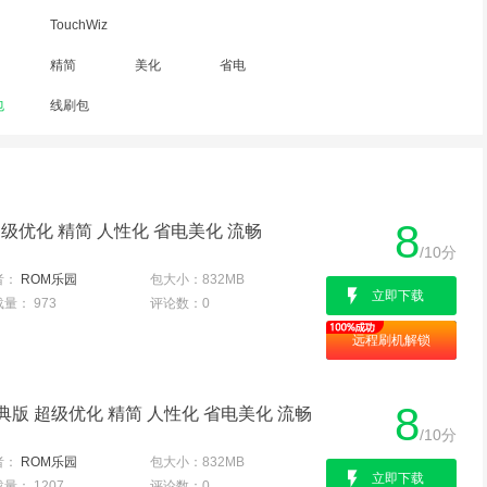
TouchWiz
精简
美化
省电
包
线刷包
8
超级优化 精简 人性化 省电美化 流畅
/10分
者：
ROM乐园
包大小：
832MB
立即下载
载量：
973
评论数：
0
远程刷机解锁
8
官方经典版 超级优化 精简 人性化 省电美化 流畅
/10分
者：
ROM乐园
包大小：
832MB
立即下载
载量：
1207
评论数：
0