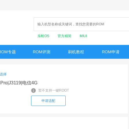
乐蛙OS
官方精简
MIUI
ROM专题
ROM评测
刷机教程
ROM申请
选择
Pro|J3119|电信4G
暂不支持一键ROOT
申请适配