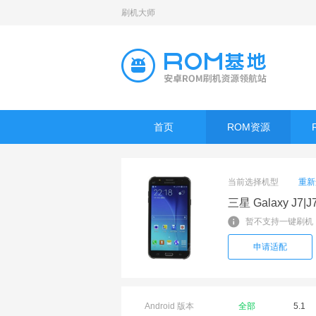
刷机大师
首页
ROM资源
当前选择机型
重新
三星 Galaxy J7|
暂不支持一键刷机
申请适配
Android 版本
全部
5.1