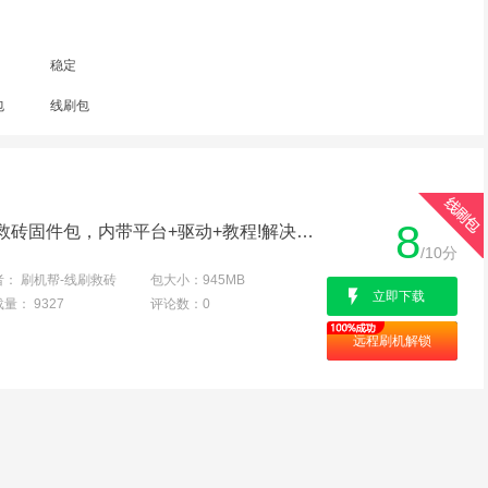
稳定
包
线刷包
8
三星J7008线刷专用刷机救砖固件包，内带平台+驱动+教程!解决手机黑屏/黑砖/定屏等已测
/10分
者：
刷机帮-线刷救砖
包大小：
945MB
立即下载
载量：
9327
评论数：
0
远程刷机解锁