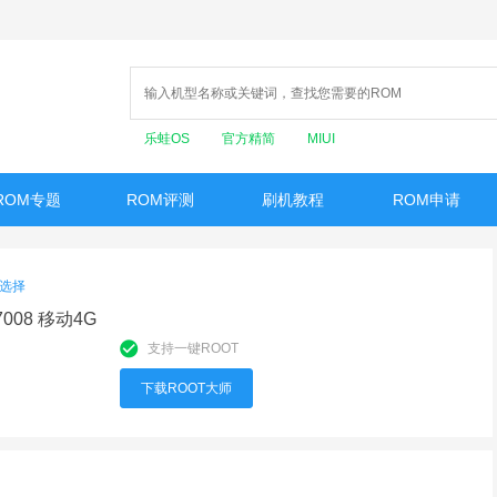
乐蛙OS
官方精简
MIUI
ROM专题
ROM评测
刷机教程
ROM申请
选择
J7008 移动4G
支持一键ROOT
下载ROOT大师