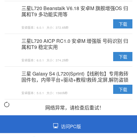
三星L720 Beanstalk V6.18 安卓M 旗舰增强OS 归
属和T9 多功能实用等
下载
安卓版本：6.0.1
大小：372.6MB
三星L720 AICP RC1.0 安卓M 增强版 号码识别 归
属和T9 稳定实用
下载
安卓版本：6.0.1
大小：374.2MB
三星 Galaxy S4 (L720|Sprint)【线刷包】专用救砖
固件包，内带平台+驱动+教程!救砖,定屏,解防盗锁
专用亲测ok
下载
安卓版本：5.0.1
大小：1560MB
网络异常，请检查后重试！
访问PC版