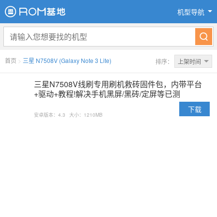
机型导航
首页
>
三星 N7508V (Galaxy Note 3 Lite)
排序：
上架时间
三星N7508V线刷专用刷机救砖固件包，内带平台
+驱动+教程!解决手机黑屏/黑砖/定屏等已测
下载
安卓版本：4.3
大小：1210MB