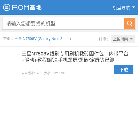
机型导航
首页
>
三星 N7508V (Galaxy Note 3 Lite)
排序：
上架时间
三星N7508V线刷专用刷机救砖固件包，内带平台
+驱动+教程!解决手机黑屏/黑砖/定屏等已测
下载
安卓版本：4.3
大小：1210MB